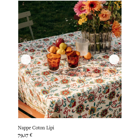
Nappe Coton Lipi
Prix
79,17 €