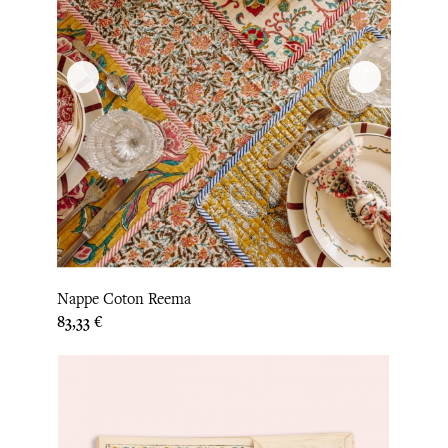
Nappe Coton Reema
Prix
83,33 €