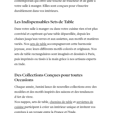
contemporain qui offre une touche de fraicheur et de gaité à
votre salle à manger. Ellles sont conçues pour s’inscrire
durablement dans vos intérieurs.
Les Indispensables Sets de Table
Dans votre salle à manger ou dans votre cuisine rien n’est plus
convivial et captivant qu’une table dépareillée, depuis les
chaises jusqu’aux verres et aux assiettes, aux motifs et matières
variés. Nos
sets de table
accompagneront cette harmonie
joyeuse, avec leurs différents motifs colorés et originaux. Nos
sets de table rectangulaires sont imaginés et dessinés à Paris,
puis imprimés ou tissés à la main grâce à nos artisans experts
en Inde.
Des Collections Conçues pour toutes
Occasions
Chaque année, Jamini lance de nouvelles collections avec des
modèles et des motifs inspirés des saisons et des tendances
d'Art de vivre.
Nos nappes, sets de table,
chemins de table
et
serviettes de
cuisine
participent à créer un intérieur unique et invitent vos
convives à un voyage entre la France et l’Inde.