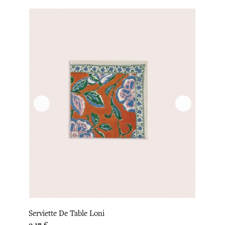
Serviette De Table Loni
Prix
9,17 €