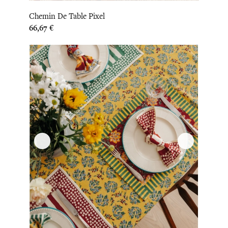
Chemin De Table Pixel
Prix
66,67 €