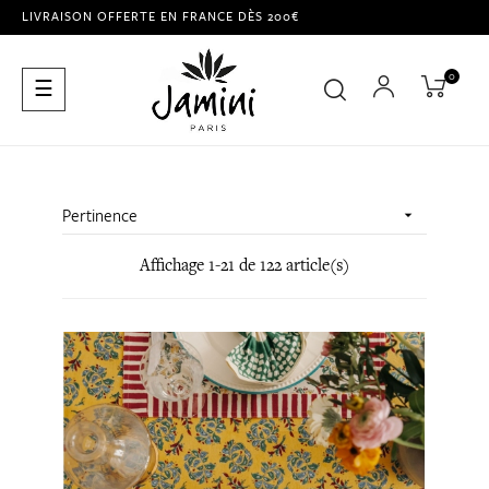
LIVRAISON OFFERTE EN FRANCE DÈS 200€
0
Basculer
☰
la
navigation
Pertinence

Affichage 1-21 de 122 article(s)