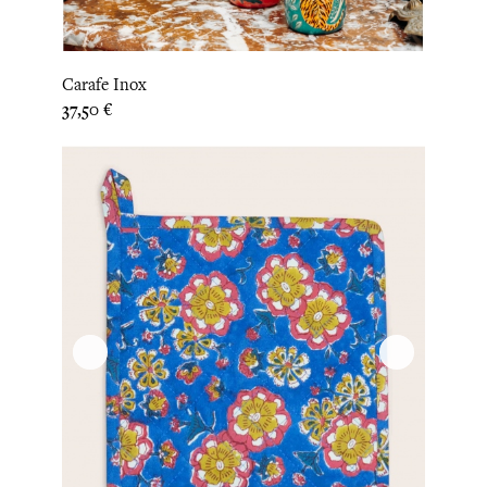
Carafe Inox
Prix
37,50 €