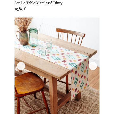
Set De Table Matelassé Dinty
Prix
15,83 €