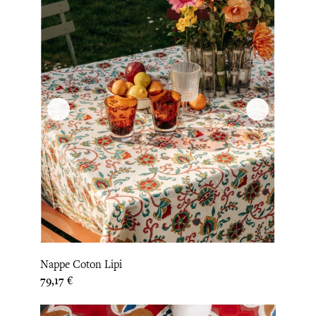
Nappe Coton Lipi
Prix
79,17 €