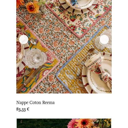
Nappe Coton Reema
Prix
83,33 €