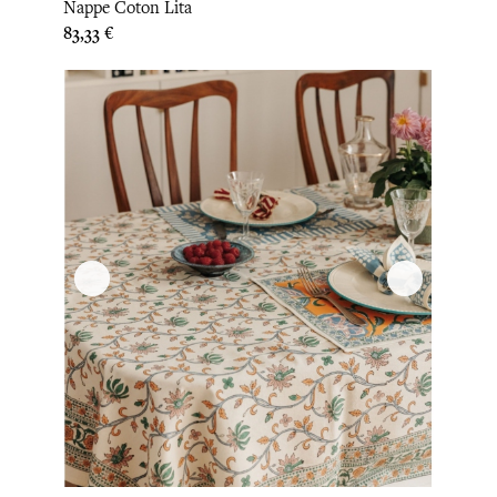
Nappe Coton Lita
Prix
83,33 €