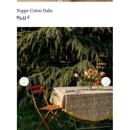
Nappe Coton Dalia
Prix
83,33 €