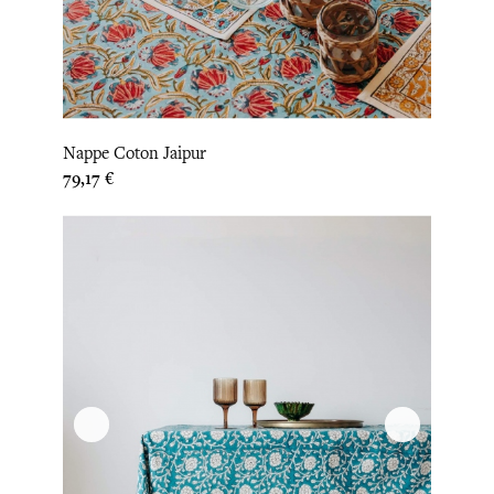
Nappe Coton Jaipur
Prix
79,17 €