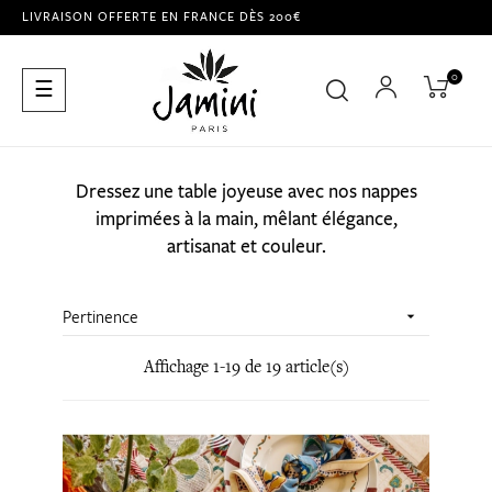
LIVRAISON OFFERTE EN FRANCE DÈS 200€
0
Basculer
☰
la
navigation
Dressez une table joyeuse avec nos nappes
imprimées à la main, mêlant élégance,
artisanat et couleur.
Pertinence

Affichage 1-19 de 19 article(s)