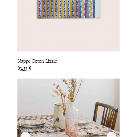
Nappe Coton Lizzie
Prix
83,33 €