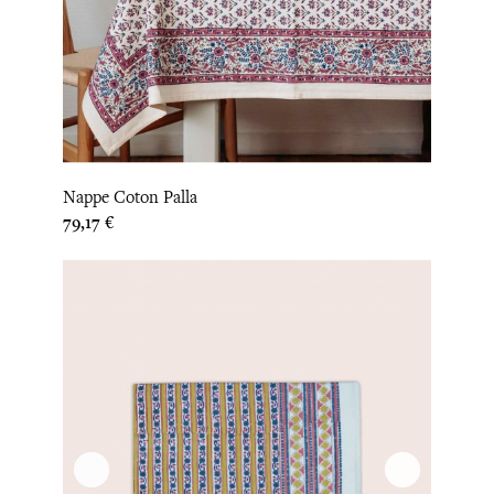
Nappe Coton Palla
Prix
79,17 €