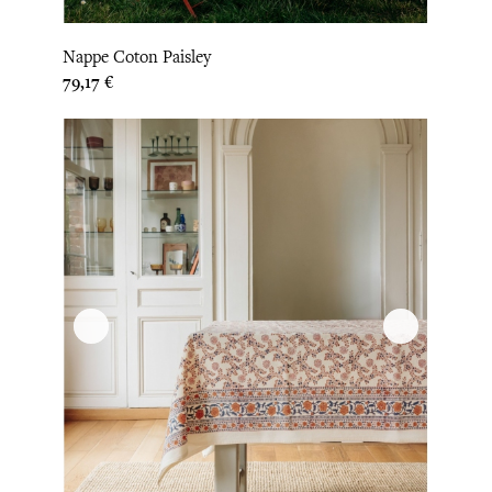
Nappe Coton Paisley
Prix
79,17 €