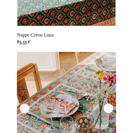
Nappe Coton Luna
Prix
83,33 €