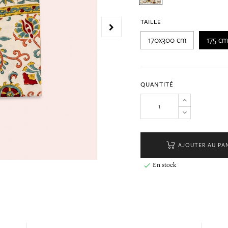
TAILLE
170x300 cm
175 c
QUANTITÉ
AJOUTER AU PA
En stock
