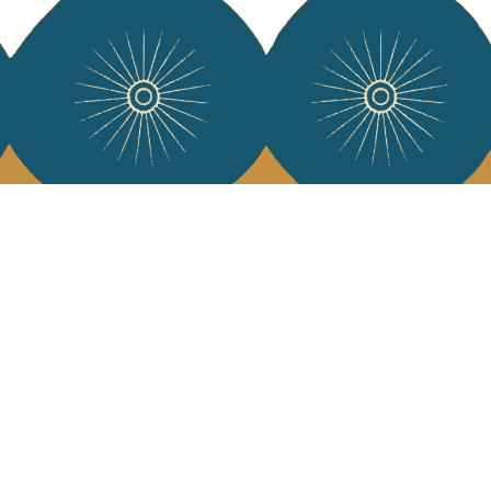
e Jamini
MINI raconté avec poésie et élégance dans votre boîte mail. Inscrivez
letter et rentrez dans l'univers Jamini.