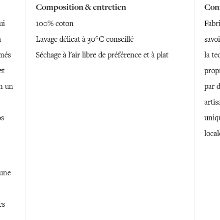
Composition & entretien
Conf
ui
100% coton
Fabri
à
Lavage délicat à 30°C conseillé
savoi
imés
Séchage à l'air libre de préférence et à plat
la te
et
prop
n un
par 
artis
os
uniq
local
 une
es