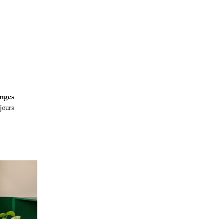
nges
 jours