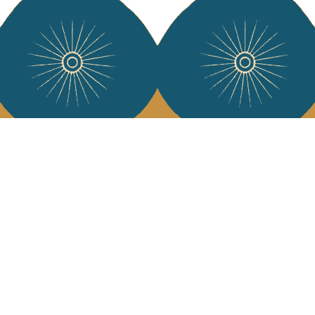
Services
L'Art de Vivr
L'art de vivre JA
Livraison & retour
vous à notre news
CGV
Devenir revendeur
Notre communauté