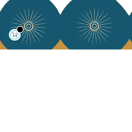
À propos
Collections
Notre histoire
Déco & Linge de maison
Notre mission
Linge de table
Presse
Sacs & pochettes
Contactez-nous
Mode