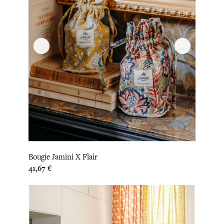
Bougie Jamini X Flair
Prix
41,67 €