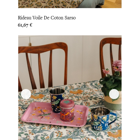
Rideau Voile De Coton Sarso
Prix
61,67 €