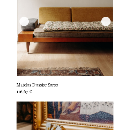
Matelas D'assise Sarso
Prix
116,67 €