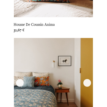
Housse De Coussin Anima
Prix
31,67 €