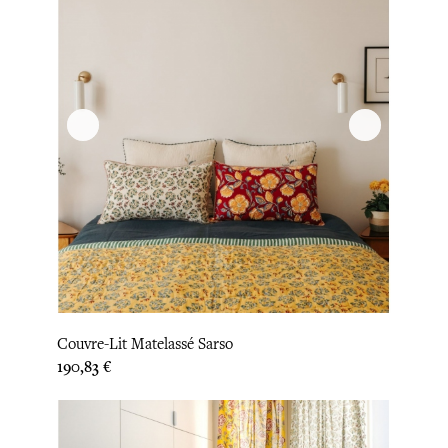
Couvre-Lit Matelassé Sarso
Prix
190,83 €