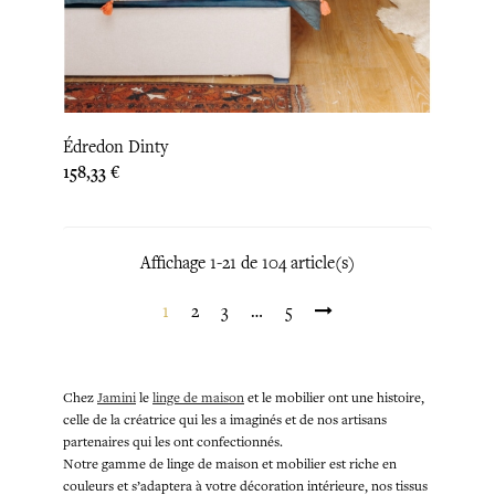
Édredon Dinty
Prix
158,33 €
Affichage 1-21 de 104 article(s)
1
2
3
…
5
Chez
Jamini
le
linge de maison
et le mobilier ont une histoire,
celle de la créatrice qui les a imaginés et de nos artisans
partenaires qui les ont confectionnés.
Notre gamme de linge de maison et mobilier est riche en
couleurs et s’adaptera à votre décoration intérieure, nos tissus