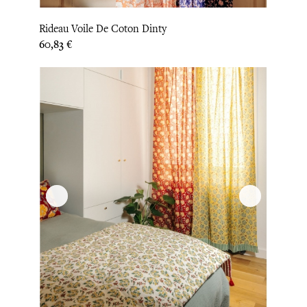
Rideau Voile De Coton Dinty
Prix
60,83 €