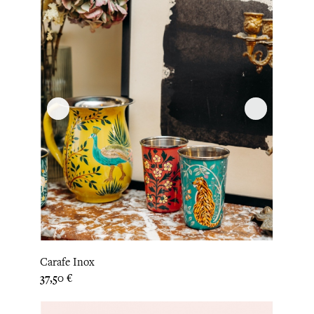
Carafe Inox
Prix
37,50 €