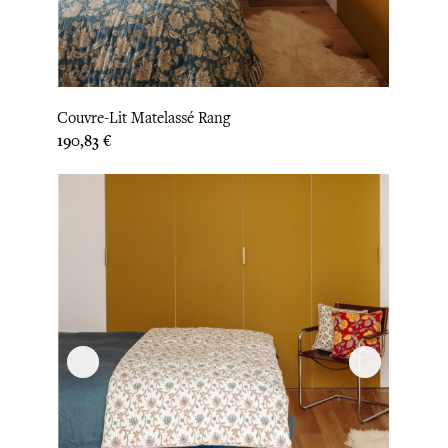
Couvre-Lit Matelassé Rang
Prix
190,83 €