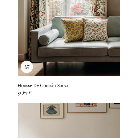
Housse De Coussin Sarso
Prix
31,67 €