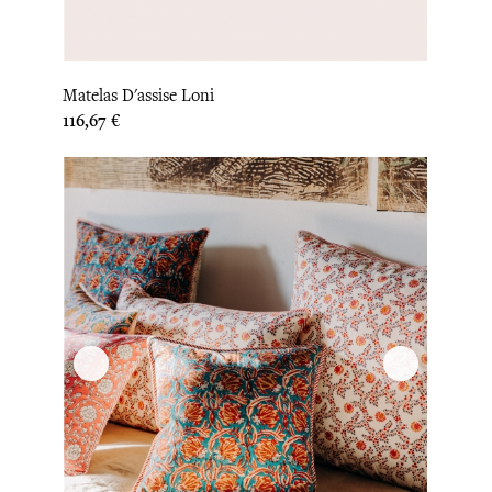
Matelas D'assise Loni
Prix
116,67 €