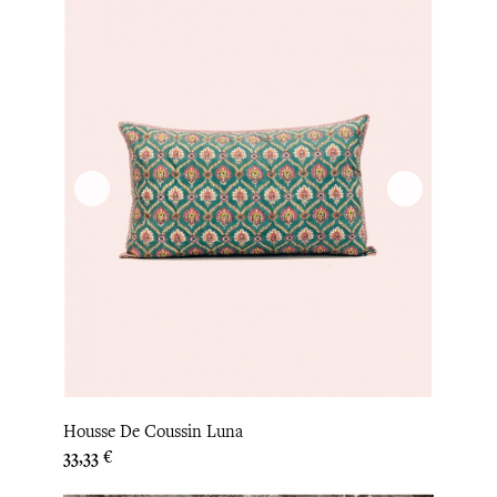
Housse De Coussin Luna
Prix
33,33 €