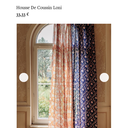
Housse De Coussin Loni
Prix
33,33 €