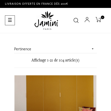
LIVRAISON OFFERTE EN FRANCE DÈS 200€
0
Basculer
☰
la
navigation
Pertinence

Affichage 1-21 de 104 article(s)