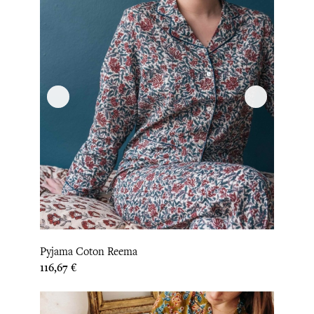
Pyjama Coton Reema
Prix
116,67 €