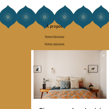
À propos
Notre histoire
Notre mission
Presse
Contactez-nous
Collections
Déco & Linge de maison
Linge de table
Sacs & pochettes
Mode