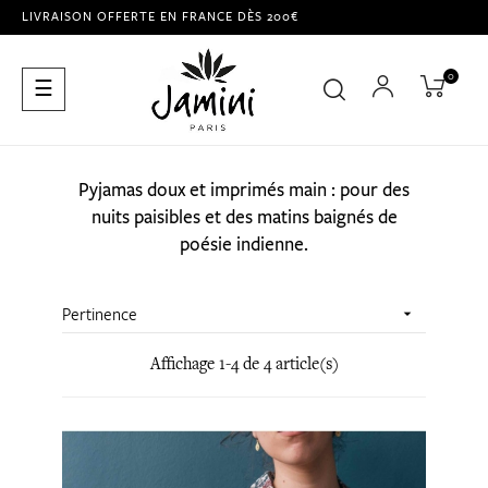
LIVRAISON OFFERTE EN FRANCE DÈS 200€
0
Basculer
☰
la
navigation
Pyjamas doux et imprimés main : pour des
nuits paisibles et des matins baignés de
poésie indienne.
Pertinence

Affichage 1-4 de 4 article(s)