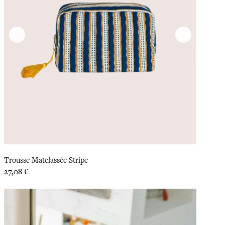
Trousse Matelassée Stripe
Prix
27,08 €