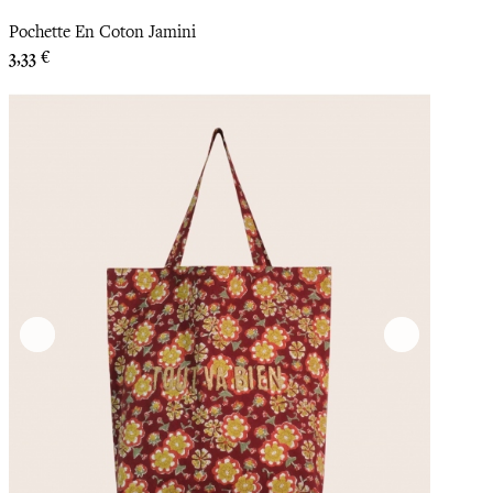
Pochette En Coton Jamini
Prix
3,33 €