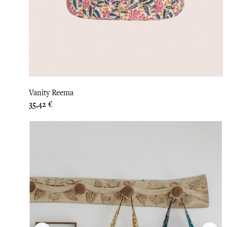
Vanity Reema
Prix
35,42 €