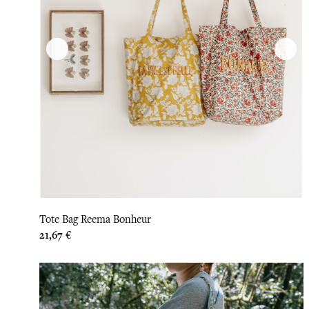
Tote Bag Reema Bonheur
Prix
21,67 €