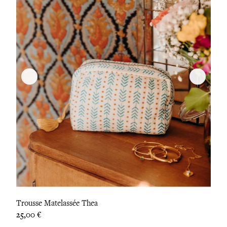
Trousse Matelassée Thea
Prix
25,00 €