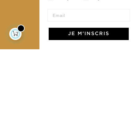
Devenir revendeur
Notre communauté
JE M'INSCRIS
L'Art de Vivre Jamini
L'art de vivre JAMINI raconté avec poésie et élégance
dans votre boîte mail. Inscrivez vous à notre newsletter
et rentrez dans l'univers Jamini.
S'INSCRIRE
J'accepte les termes et conditions et la
politique de confidentialité