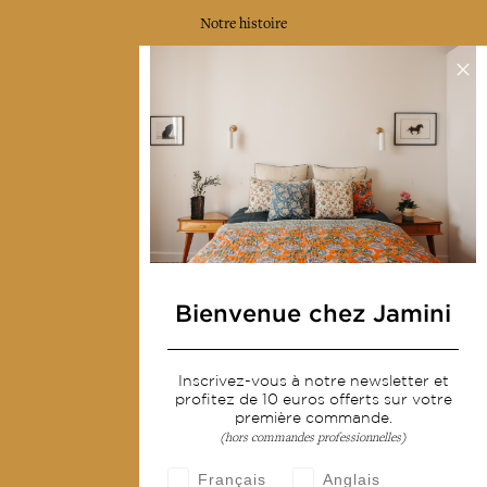
Notre histoire
Notre mission
Presse
Contactez-nous
Collections
Déco & Linge de maison
Linge de table
Sacs & pochettes
Bienvenue chez Jamini
Mode
Inscrivez-vous à notre newsletter et
Services
profitez de 10 euros offerts sur votre
première commande.
(hors commandes professionnelles)
Livraison & retour
CGV
Français
Anglais