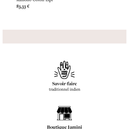
Prix
Prix
83,33 €
83,33 
Savoir-faire
traditionnel indien
Boutique Jamini