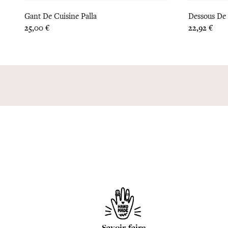
Gant De Cuisine Palla
Dessous De 
Prix
Prix
25,00 €
22,92 €
Savoir-faire