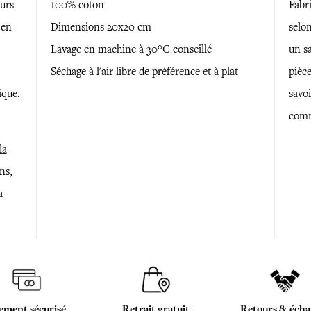
urs
100% coton
Fabr
 en
Dimensions 20x20 cm
selon
Lavage en machine à 30°C conseillé
un sa
Séchage à l'air libre de préférence et à plat
pièce
ique.
savoi
comm
la
ns,
a
ement sécurisé
Retrait gratuit
Retours & écha