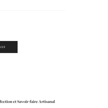
NIER
ection et Savoir-faire Artisanal