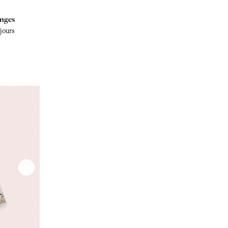
nges
 jours