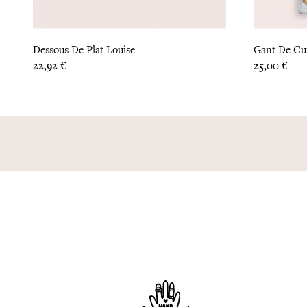
Dessous De Plat Louise
Gant De Cui
Prix
Prix
22,92 €
25,00 €