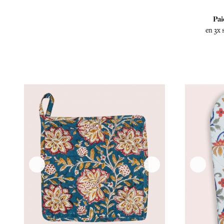
Pai
en 3x 