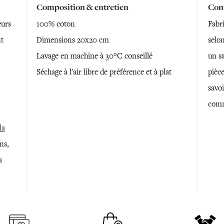
Composition & entretien
Conf
urs
100% coton
Fabr
nt
Dimensions 20x20 cm
selon
Lavage en machine à 30°C conseillé
un sa
Séchage à l'air libre de préférence et à plat
pièce
savoi
comm
la
ns,
a