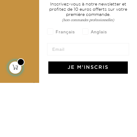
Inscrivez-vous à notre newsletter et
Livraison & retour
profitez de 10 euros offerts sur votre
première commande.
CGV
(hors commandes professionnelles)
Devenir revendeur
Français
Anglais
Notre communauté
JE M'INSCRIS
L'Art de Vivre Jamini
L'art de vivre JAMINI raconté avec poésie et élégance
dans votre boîte mail. Inscrivez vous à notre newsletter
et rentrez dans l'univers Jamini.