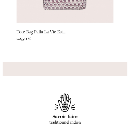
Tote Bag Palla La Vie Est...
Tote 
Prix
Prix
22,50 €
22,50
Savoir-faire
traditionnel indien