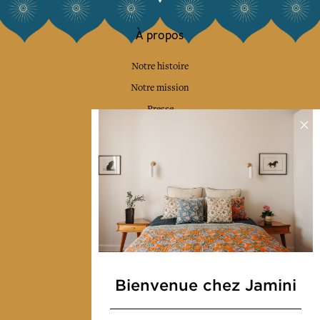
À propos
Notre histoire
Notre mission
Presse
Contactez-nous
Collections
Déco & Linge de maison
Linge de table
Sacs & pochettes
Mode
Bienvenue chez Jamini
Services