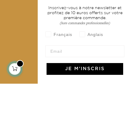
Services
Inscrivez-vous à notre newsletter et
profitez de 10 euros offerts sur votre
Livraison & retour
première commande.
CGV
(hors commandes professionnelles)
Devenir revendeur
Français
Anglais
Notre communauté
JE M'INSCRIS
L'Art de Vivre Jamini
L'art de vivre JAMINI raconté avec poésie et élégance
dans votre boîte mail. Inscrivez vous à notre newsletter
et rentrez dans l'univers Jamini.