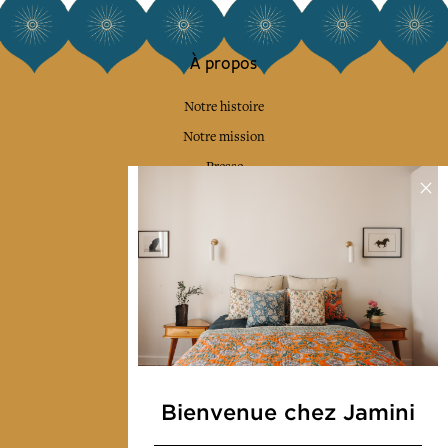
À propos
Notre histoire
Notre mission
Presse
Contactez-nous
Collections
Déco & Linge de maison
Linge de table
Sacs & pochettes
Mode
Bienvenue chez Jamini