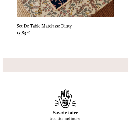
Set De Table Matelassé Dinty
Set D
Prix
15,83 €
Prix
15,00
Savoir-faire
traditionnel indien