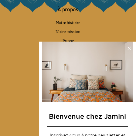
À propos
Notre histoire
Notre mission
Presse
Contactez-nous
Collections
Déco & Linge de maison
Linge de table
Sacs & pochettes
Mode
Bienvenue chez Jamini
Services
Inscrivez-vous à notre newsletter et