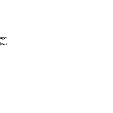
nges
 jours