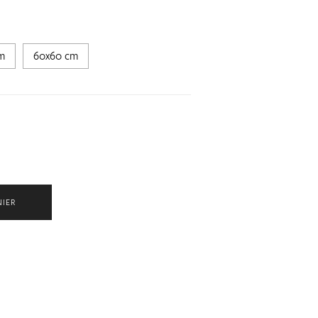
m
60x60 cm
NIER