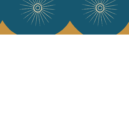
e Jamini
MINI raconté avec poésie et élégance dans votre boîte mail. Inscrivez
letter et rentrez dans l'univers Jamini.
S'INSCRIRE
es termes et conditions et la politique de confidentialité