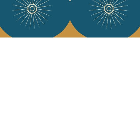
Services
L'Art de Vivr
L'art de vivre JA
Livraison & retour
vous à notre news
CGV
Devenir revendeur
Notre communauté
J'accepte l