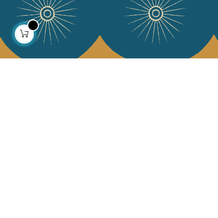
À propos
Collections
Notre histoire
Déco & Linge de maison
Notre mission
Linge de table
Presse
Sacs & pochettes
Contactez-nous
Mode