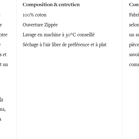
Composition & entretien
Conf
e
100% coton
Fabr
e
Ouverture Zippée
selon
otre
Lavage en machine à 30°C conseillé
un sa
e
Séchage à l'air libre de préférence et à plat
pièce
s et
savoi
t un
comm
la
ns,
a