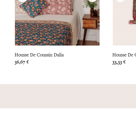
Housse De Coussin Dalia
Housse De C
Prix
Prix
36,67 €
33,33 €