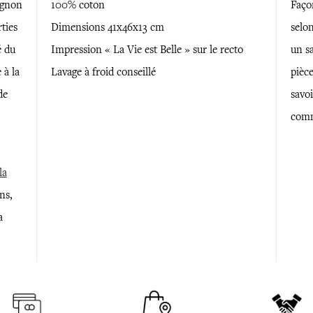
agnon
100% coton
Faço
ties
Dimensions 41x46x13 cm
selon
é du
Impression « La Vie est Belle » sur le recto
un sa
 à la
Lavage à froid conseillé
pièce
de
savoi
comm
la
ns,
a