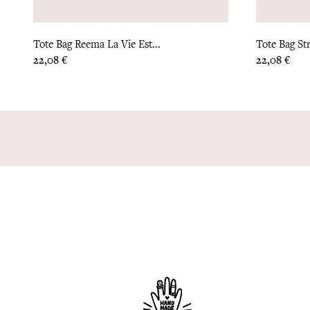
Tote Bag Reema La Vie Est...
Tote Bag St
Prix
Prix
22,08 €
22,08 €