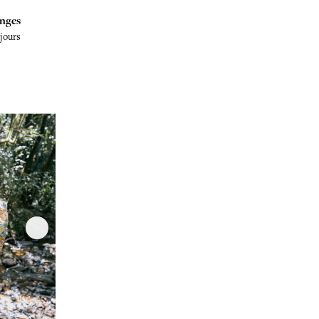
nges
 jours