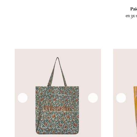
Pai
en 3x 