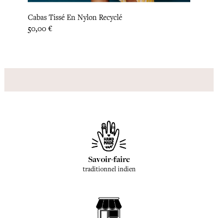
Cabas Tissé En Nylon Recyclé
Sac B
Prix
Prix
50,00 €
50,00
Savoir-faire
traditionnel indien