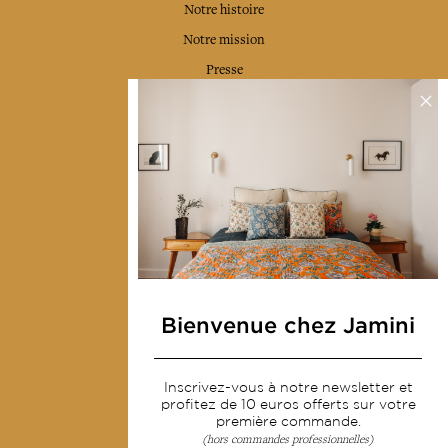
Notre histoire
Notre mission
Presse
Contactez-nous
Collections
Déco & Linge de maison
Linge de table
Sacs & pochettes
Mode
Bienvenue chez Jamini
Services
Inscrivez-vous à notre newsletter et
Livraison & retour
profitez de 10 euros offerts sur votre
première commande.
CGV
(hors commandes professionnelles)