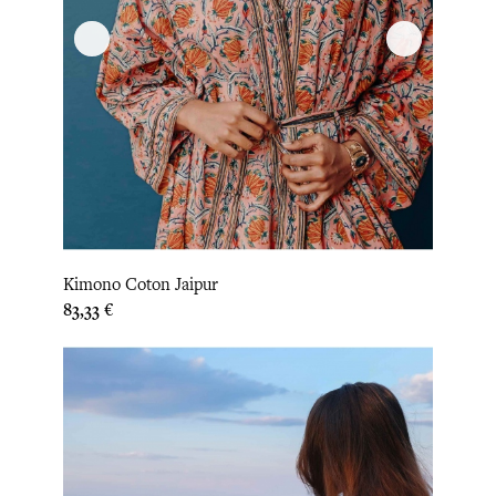
Kimono Coton Jaipur
Prix
83,33 €