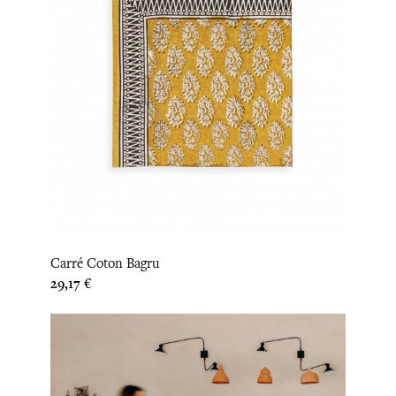
Carré Coton Bagru
Prix
29,17 €