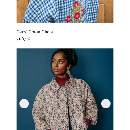
Carré Coton Chota
Prix
31,67 €