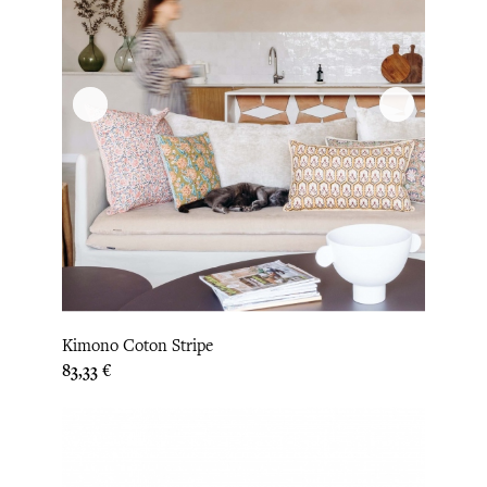
Kimono Coton Stripe
Prix
83,33 €