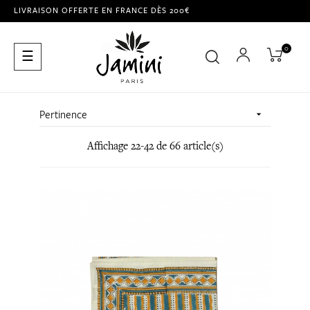
LIVRAISON OFFERTE EN FRANCE DÈS 200€
0
Basculer
☰
la
navigation
Pertinence

Affichage 22-42 de 66 article(s)