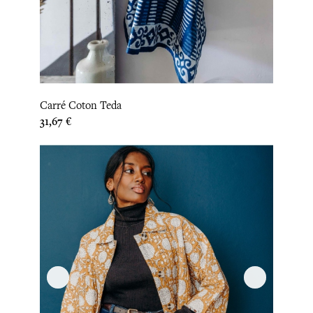
Carré Coton Teda
Prix
31,67 €