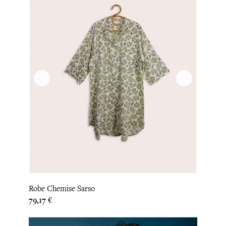
Robe Chemise Sarso
Prix
79,17 €