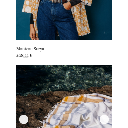
Manteau Surya
Prix
208,33 €