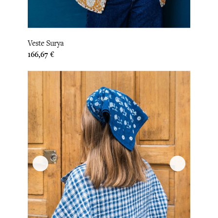
Veste Surya
Prix
166,67 €