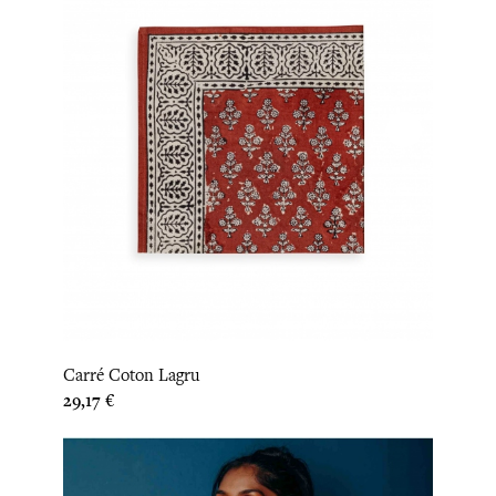
Carré Coton Lagru
Prix
29,17 €