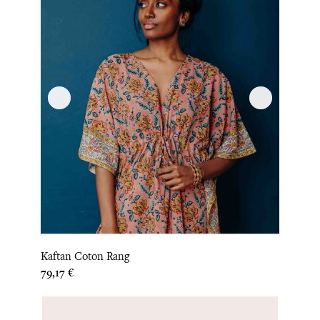
Kaftan Coton Rang
Prix
79,17 €