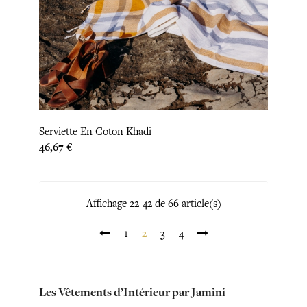
Serviette En Coton Khadi
Prix
46,67 €
Affichage 22-42 de 66 article(s)
1
2
3
4
Les Vêtements d’Intérieur par Jamini