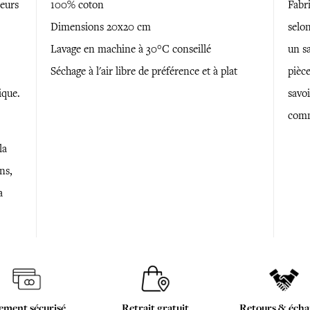
eurs
100% coton
Fabr
Dimensions 20x20 cm
selon
Lavage en machine à 30°C conseillé
un sa
Séchage à l'air libre de préférence et à plat
pièce
ique.
savoi
comm
la
ns,
a
ement sécurisé
Retrait gratuit
Retours & écha