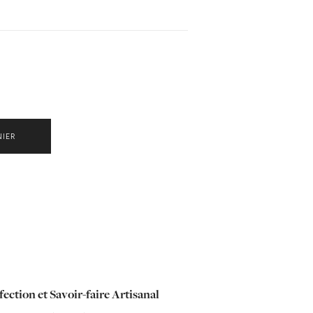
NIER
ection et Savoir-faire Artisanal