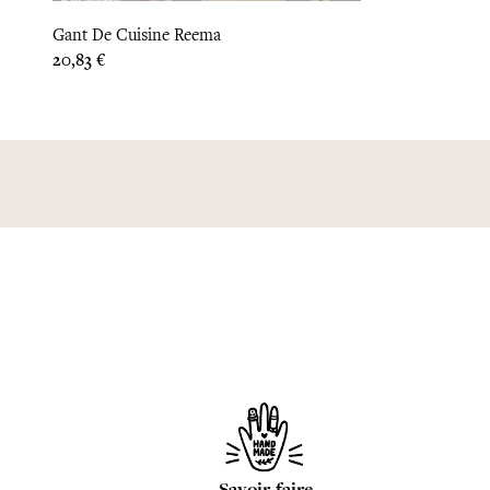
Gant De Cuisine Reema
Prix
20,83 €
Savoir-faire