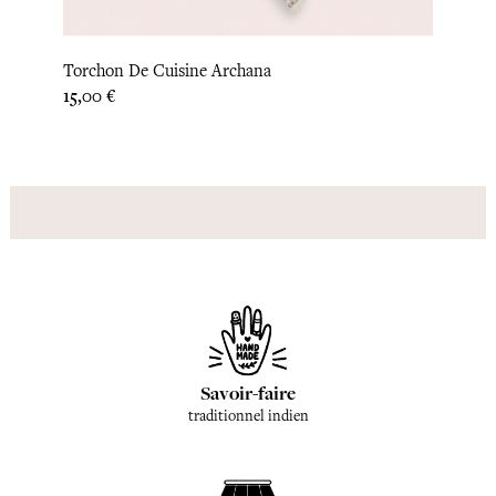
Torchon De Cuisine Archana
Desso
Prix
Prix
15,00 €
22,92
Savoir-faire
traditionnel indien