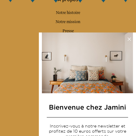
Notre histoire
Notre mission
Presse
Contactez-nous
Collections
Déco & Linge de maison
Linge de table
Sacs & pochettes
Mode
Bienvenue chez Jamini
Services
Inscrivez-vous à notre newsletter et
Livraison & retour
profitez de 10 euros offerts sur votre