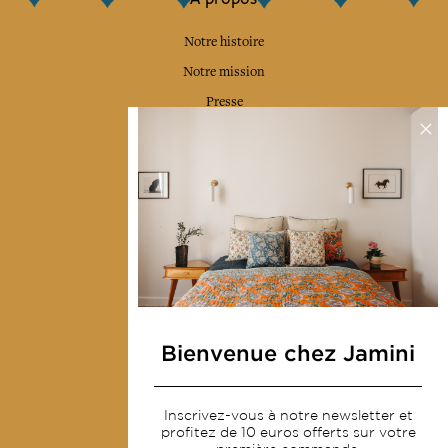
Notre histoire
Notre mission
Presse
Contactez-nous
Collections
Déco & Linge de maison
Linge de table
Sacs & pochettes
Mode
Bienvenue chez Jamini
Services
Inscrivez-vous à notre newsletter et
Livraison & retour
profitez de 10 euros offerts sur votre