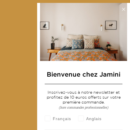
Notre mission
Presse
Contactez-nous
Collections
Déco & Linge de maison
Linge de table
Sacs & pochettes
Bienvenue chez Jamini
Mode
Inscrivez-vous à notre newsletter et
Services
profitez de 10 euros offerts sur votre
première commande.
Livraison & retour
(hors commandes professionnelles)
CGV
Français
Anglais
Devenir revendeur