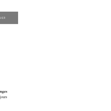
NIER
nges
 jours