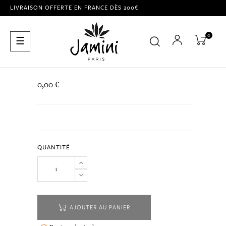
LIVRAISON OFFERTE EN FRANCE DÈS 200€
0
Basculer
☰
la
navigation
0,00 €
QUANTITÉ
AJOUTER AU PANIER