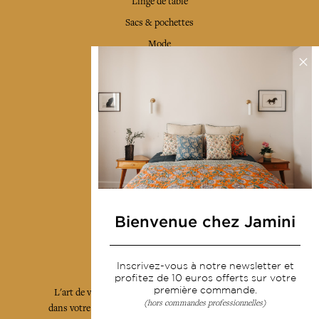
Linge de table
Sacs & pochettes
Mode
Services
Livraison & retour
CGV
Devenir revendeur
Notre communauté
Bienvenue chez Jamini
L'Art de Vivre Jamini
Inscrivez-vous à notre newsletter et
profitez de 10 euros offerts sur votre
première commande.
L'art de vivre JAMINI raconté avec poésie et élégance
(hors commandes professionnelles)
dans votre boîte mail. Inscrivez vous à notre newsletter