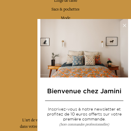
Linge de table
Sacs & pochettes
Mode
Services
Livraison & retour
CGV
Devenir revendeur
Notre communauté
Bienvenue chez Jamini
L'Art de Vivre Jamini
Inscrivez-vous à notre newsletter et
profitez de 10 euros offerts sur votre
première commande.
L'art de vivre JAMINI raconté avec poésie et élégance
(hors commandes professionnelles)
dans votre boîte mail. Inscrivez vous à notre newsletter