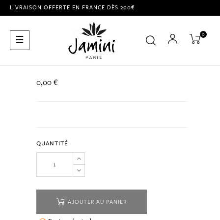
LIVRAISON OFFERTE EN FRANCE DÈS 200€
0
Basculer
☰
la
navigation
0,00 €
QUANTITÉ
AJOUTER AU PANIER