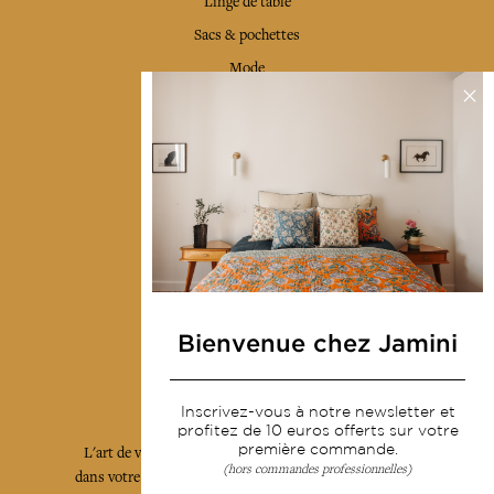
Linge de table
Sacs & pochettes
Mode
Services
Livraison & retour
CGV
Devenir revendeur
Notre communauté
Bienvenue chez Jamini
L'Art de Vivre Jamini
Inscrivez-vous à notre newsletter et
profitez de 10 euros offerts sur votre
première commande.
L'art de vivre JAMINI raconté avec poésie et élégance
(hors commandes professionnelles)
dans votre boîte mail. Inscrivez vous à notre newsletter