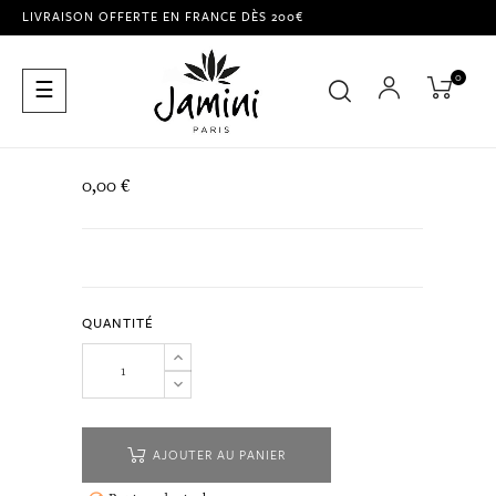
LIVRAISON OFFERTE EN FRANCE DÈS 200€
0
Basculer
☰
la
navigation
0,00 €
QUANTITÉ
AJOUTER AU PANIER