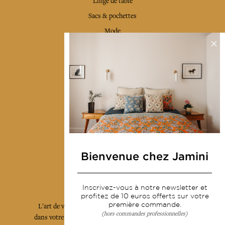
Linge de table
Sacs & pochettes
Mode
Services
Livraison & retour
CGV
Devenir revendeur
Notre communauté
Bienvenue chez Jamini
L'Art de Vivre Jamini
Inscrivez-vous à notre newsletter et
profitez de 10 euros offerts sur votre
première commande.
L'art de vivre JAMINI raconté avec poésie et élégance
(hors commandes professionnelles)
dans votre boîte mail. Inscrivez vous à notre newsletter