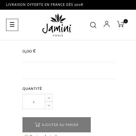
LIVRAISON OFFERTE EN FRANCE DÈS 200€
0
Basculer
☰
la
navigation
0,00 €
QUANTITÉ
AJOUTER AU PANIER