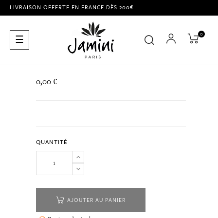
LIVRAISON OFFERTE EN FRANCE DÈS 200€
0
Basculer
☰
la
navigation
0,00 €
QUANTITÉ
AJOUTER AU PANIER