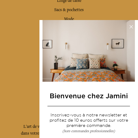
Linge de table
Sacs & pochettes
Mode
Services
Livraison & retour
CGV
Devenir revendeur
Notre communauté
Bienvenue chez Jamini
L'Art de Vivre Jamini
Inscrivez-vous à notre newsletter et
profitez de 10 euros offerts sur votre
première commande.
L'art de vivre JAMINI raconté avec poésie et élégance
(hors commandes professionnelles)
dans votre boîte mail. Inscrivez vous à notre newsletter