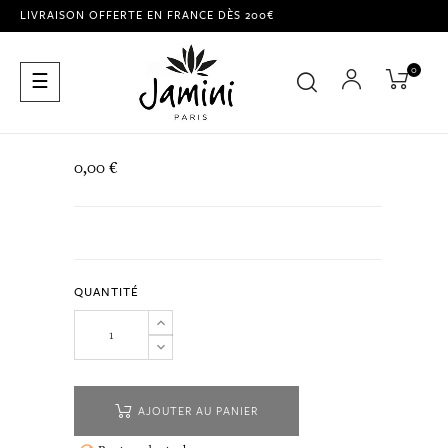
LIVRAISON OFFERTE EN FRANCE DÈS 200€
0
Basculer
☰
la
navigation
0,00 €
QUANTITÉ
AJOUTER AU PANIER