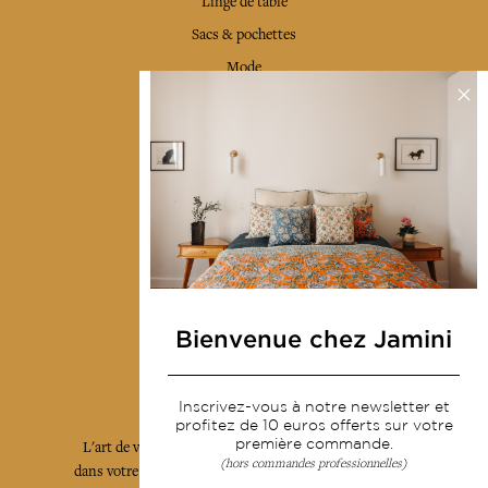
Linge de table
Sacs & pochettes
Mode
Services
Livraison & retour
CGV
Devenir revendeur
Notre communauté
Bienvenue chez Jamini
L'Art de Vivre Jamini
Inscrivez-vous à notre newsletter et
profitez de 10 euros offerts sur votre
première commande.
L'art de vivre JAMINI raconté avec poésie et élégance
(hors commandes professionnelles)
dans votre boîte mail. Inscrivez vous à notre newsletter