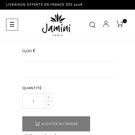
LIVRAISON OFFERTE EN FRANCE DÈS 200€
0
Basculer
☰
la
navigation
0,00 €
QUANTITÉ
AJOUTER AU PANIER