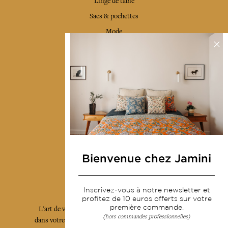
Linge de table
Sacs & pochettes
Mode
Services
Livraison & retour
CGV
Devenir revendeur
Notre communauté
Bienvenue chez Jamini
L'Art de Vivre Jamini
Inscrivez-vous à notre newsletter et
profitez de 10 euros offerts sur votre
première commande.
L'art de vivre JAMINI raconté avec poésie et élégance
(hors commandes professionnelles)
dans votre boîte mail. Inscrivez vous à notre newsletter