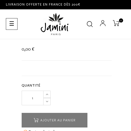
LIVRAISON OFFERTE EN FRANCE DÈS 200€
0
Basculer
☰
la
navigation
0,00 €
QUANTITÉ
AJOUTER AU PANIER