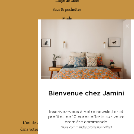
Linge de table
Sacs & pochettes
Mode
Services
Livraison & retour
CGV
Devenir revendeur
Notre communauté
Bienvenue chez Jamini
L'Art de Vivre Jamini
Inscrivez-vous à notre newsletter et
profitez de 10 euros offerts sur votre
première commande.
L'art de vivre JAMINI raconté avec poésie et élégance
(hors commandes professionnelles)
dans votre boîte mail. Inscrivez vous à notre newsletter