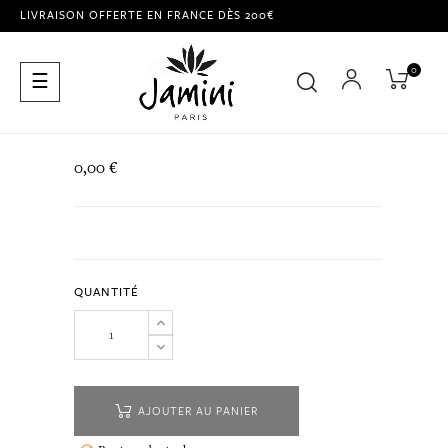
LIVRAISON OFFERTE EN FRANCE DÈS 200€
0
Basculer
☰
la
navigation
0,00 €
QUANTITÉ
AJOUTER AU PANIER