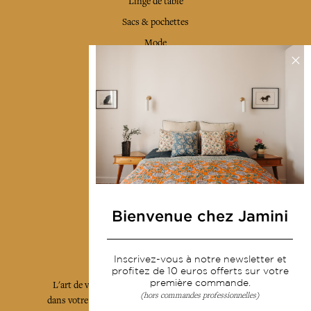
Linge de table
Sacs & pochettes
Mode
Services
Livraison & retour
CGV
Devenir revendeur
Notre communauté
Bienvenue chez Jamini
L'Art de Vivre Jamini
Inscrivez-vous à notre newsletter et
profitez de 10 euros offerts sur votre
première commande.
L'art de vivre JAMINI raconté avec poésie et élégance
(hors commandes professionnelles)
dans votre boîte mail. Inscrivez vous à notre newsletter