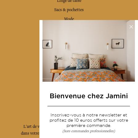
Linge de table
Sacs & pochettes
Mode
Services
Livraison & retour
CGV
Devenir revendeur
Notre communauté
Bienvenue chez Jamini
L'Art de Vivre Jamini
Inscrivez-vous à notre newsletter et
profitez de 10 euros offerts sur votre
première commande.
L'art de vivre JAMINI raconté avec poésie et élégance
(hors commandes professionnelles)
dans votre boîte mail. Inscrivez vous à notre newsletter