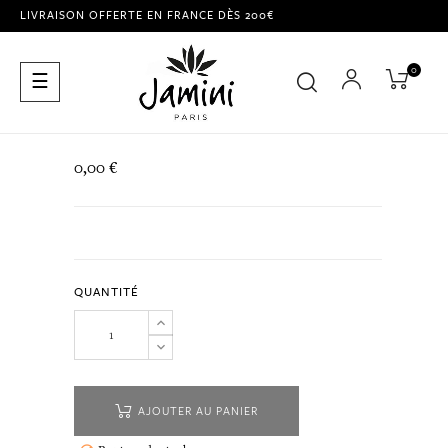
LIVRAISON OFFERTE EN FRANCE DÈS 200€
0
Basculer
☰
la
navigation
0,00 €
QUANTITÉ
AJOUTER AU PANIER