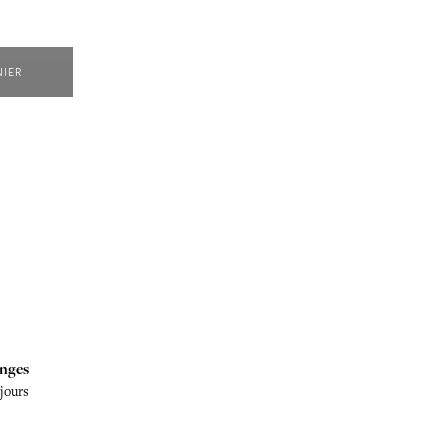
NIER
nges
 jours