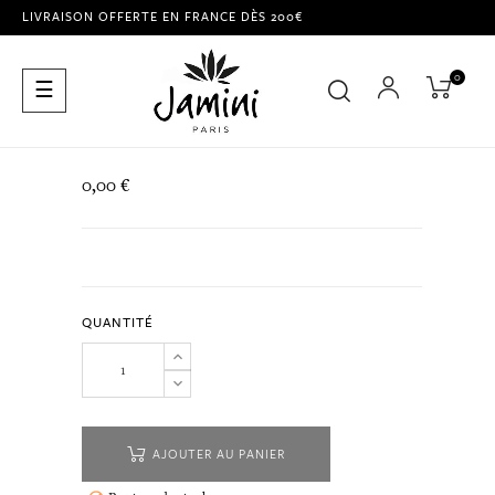
LIVRAISON OFFERTE EN FRANCE DÈS 200€
0
Basculer
☰
la
navigation
0,00 €
QUANTITÉ
AJOUTER AU PANIER