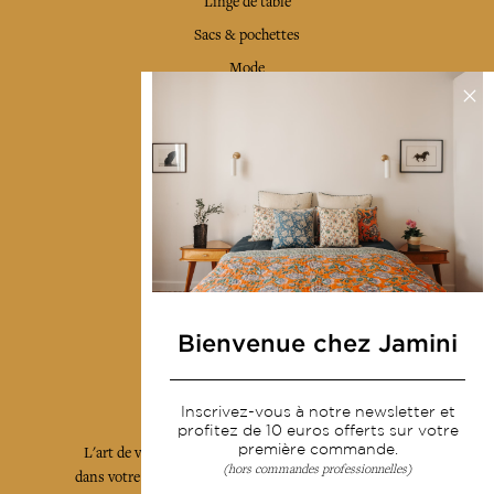
Linge de table
Sacs & pochettes
Mode
Services
Livraison & retour
CGV
Devenir revendeur
Notre communauté
Bienvenue chez Jamini
L'Art de Vivre Jamini
Inscrivez-vous à notre newsletter et
profitez de 10 euros offerts sur votre
première commande.
L'art de vivre JAMINI raconté avec poésie et élégance
(hors commandes professionnelles)
dans votre boîte mail. Inscrivez vous à notre newsletter