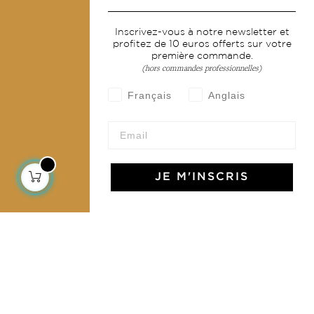
Services
Inscrivez-vous à notre newsletter et
profitez de 10 euros offerts sur votre
Livraison & retour
première commande.
CGV
(hors commandes professionnelles)
Devenir revendeur
Français
Anglais
Notre communauté
JE M'INSCRIS
L'Art de Vivre Jamini
L'art de vivre JAMINI raconté avec poésie et élégance
dans votre boîte mail. Inscrivez vous à notre newsletter
et rentrez dans l'univers Jamini.