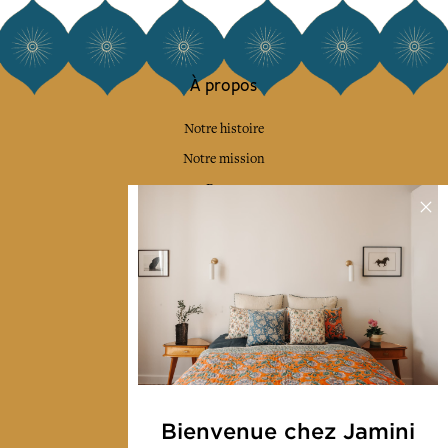
À propos
Notre histoire
Notre mission
Presse
Contactez-nous
Collections
Déco & Linge de maison
Linge de table
Sacs & pochettes
Mode
Bienvenue chez Jamini