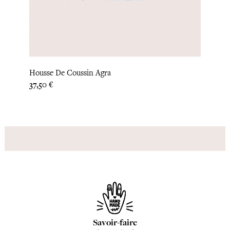
‹
›
Housse De Coussin Agra
Houss
Prix
Prix
37,50 €
37,50
Savoir-faire