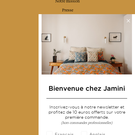
Notre mission
Presse
Contactez-nous
Collections
Déco & Linge de maison
Linge de table
Sacs & pochettes
Mode
Bienvenue chez Jamini
Services
Inscrivez-vous à notre newsletter et
Livraison & retour
profitez de 10 euros offerts sur votre
CGV
première commande.
(hors commandes professionnelles)
Devenir revendeur
Français
Anglais