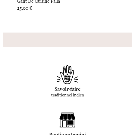
Gant De Cuisine Palla
Desso
Prix
Prix
25,00 €
22,92
Savoir-faire
traditionnel indien
Boutique Jamini