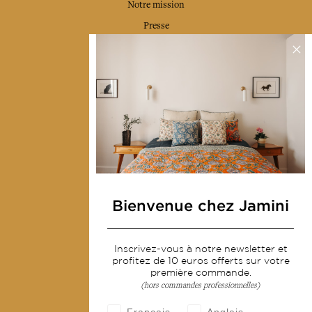
Notre mission
Presse
Contactez-nous
Collections
Déco & Linge de maison
Linge de table
Sacs & pochettes
Mode
Bienvenue chez Jamini
Services
Inscrivez-vous à notre newsletter et
Livraison & retour
profitez de 10 euros offerts sur votre
CGV
première commande.
(hors commandes professionnelles)
Devenir revendeur