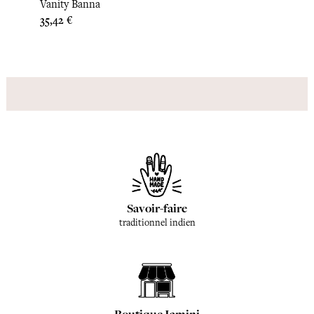
Vanity Banna
Trous
Prix
Prix
35,42 €
22,50
Savoir-faire
traditionnel indien