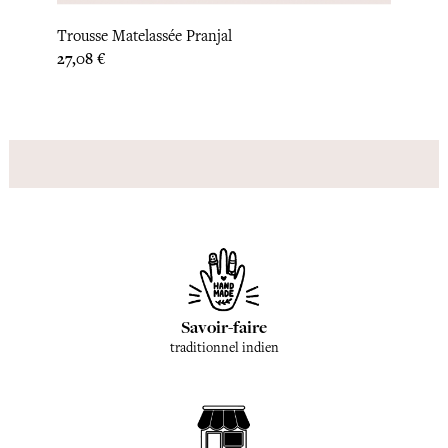
Trousse Matelassée Pranjal
Vanit
Prix
Prix
27,08 €
35,42
Savoir-faire
traditionnel indien