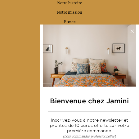
Notre histoire
Notre mission
Presse
Contactez-nous
Collections
Déco & Linge de maison
Linge de table
Sacs & pochettes
Mode
Bienvenue chez Jamini
Services
Inscrivez-vous à notre newsletter et
Livraison & retour
profitez de 10 euros offerts sur votre
première commande.
CGV
(hors commandes professionnelles)