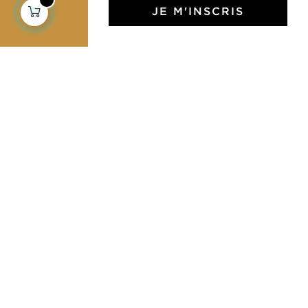
JE M'INSCRIS
Déco & Linge de maison
Linge de table
Sacs & pochettes
Mode
Services
Livraison & retour
CGV
Devenir revendeur
Notre communauté
L'Art de Vivre Jamini