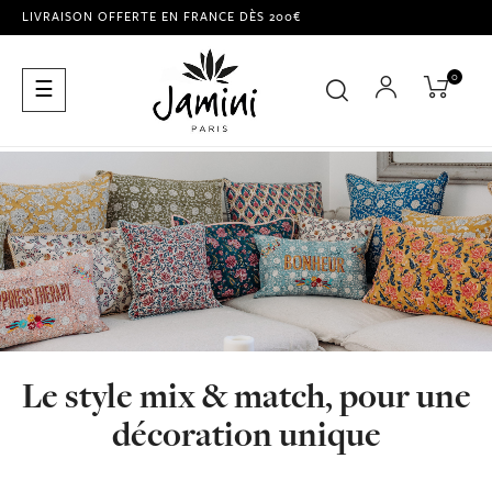
LIVRAISON OFFERTE EN FRANCE DÈS 200€
0
Basculer
☰
la
navigation
Le style mix & match, pour une
décoration unique