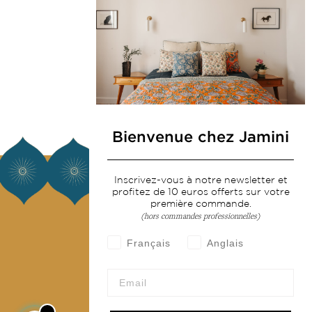
Bienvenue chez Jamini
À propos
Inscrivez-vous à notre newsletter et
profitez de 10 euros offerts sur votre
première commande.
Notre histoire
(hors commandes professionnelles)
Notre mission
Français
Anglais
Presse
Contactez-nous
Collections