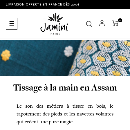
LIVRAISON OFFERTE EN FRANCE DÈS 200€
0
Basculer
☰
la
navigation
Tissage à la main en Assam
Le son des métiers à tisser en bois, le
tapotement des pieds et les navettes volantes
qui créent une pure magie.