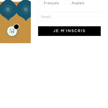
Français
Anglais
À propos
Notre histoire
Notre mission
JE M'INSCRIS
Presse
Contactez-nous
Collections
Déco & Linge de maison
Linge de table
Sacs & pochettes
Mode
Services