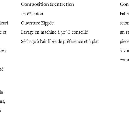
Composition & entretien
Conf
100% coton
Fabr
leuri
Ouverture Zippée
selon
e et
Lavage en machine à 30°C conseillé
un sa
Séchage à l'air libre de préférence et à plat
pièce
ces.
savoi
comm
né.
la
ns,
a