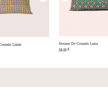
Housse De Coussin Luna
oussin Lizzie
Prix
33,33 €