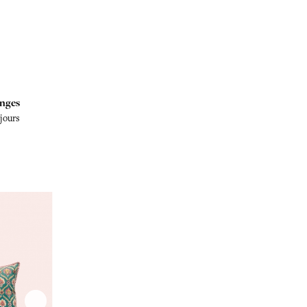
nges
 jours