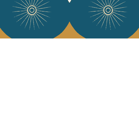
Services
L'Art de Vivr
L'art de vivre JA
Livraison & retour
vous à notre news
CGV
Devenir revendeur
Notre communauté