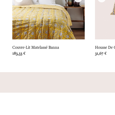
Couvre-Lit Matelassé Banna
Housse De C
Prix
Prix
183,33 €
31,67 €