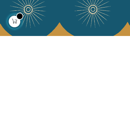
À propos
Collections
Notre histoire
Déco & Linge de maison
Notre mission
Linge de table
Presse
Sacs & pochettes
Contactez-nous
Mode