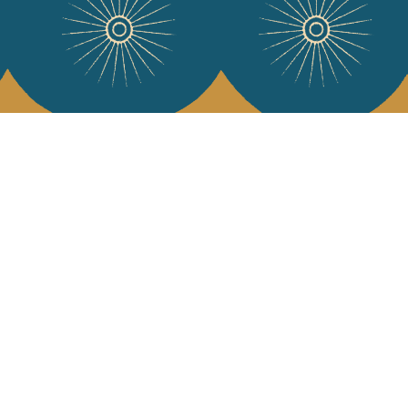
e Jamini
MINI raconté avec poésie et élégance dans votre boîte mail. Inscrivez
letter et rentrez dans l'univers Jamini.
S'INSCRIRE