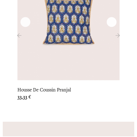
‹
›
Housse De Coussin Pranjal
Couvr
Prix
Prix
33,33 €
300,0