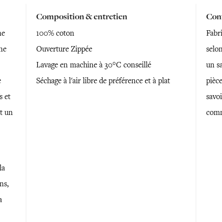
Composition & entretien
Conf
ne
100% coton
Fabr
ne
Ouverture Zippée
selon
Lavage en machine à 30°C conseillé
un sa
e
Séchage à l'air libre de préférence et à plat
pièce
s et
savoi
t un
comm
la
ns,
a