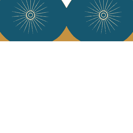
Services
L'Art de Vivr
L'art de vivre JA
Livraison & retour
vous à notre news
CGV
Devenir revendeur
Notre communauté