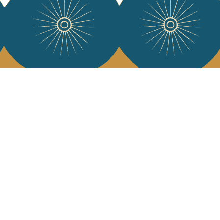
e Jamini
MINI raconté avec poésie et élégance dans votre boîte mail. Inscrivez
letter et rentrez dans l'univers Jamini.
S'INSCRIRE