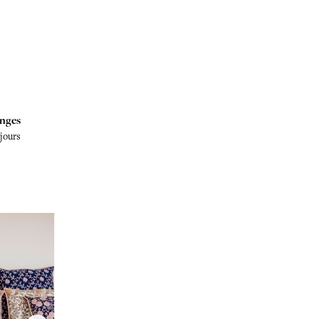
nges
 jours