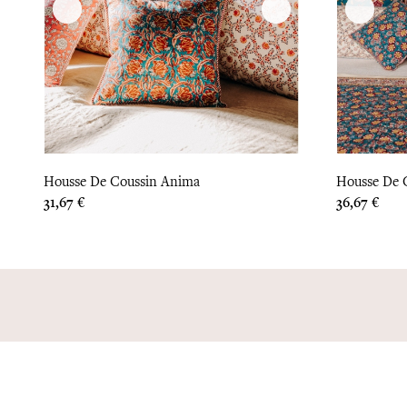
Housse De Coussin Anima
Housse De C
Prix
Prix
31,67 €
36,67 €