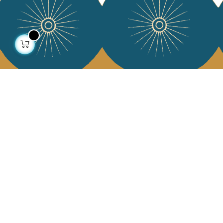
À propos
Collections
Notre histoire
Déco & Linge de maison
Notre mission
Linge de table
Presse
Sacs & pochettes
Contactez-nous
Mode