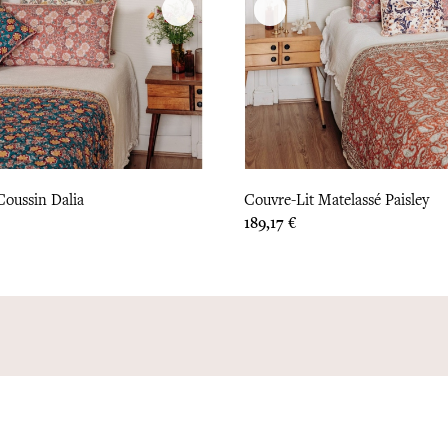
oussin Dalia
Couvre-Lit Matelassé Paisley
Prix
189,17 €