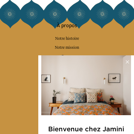
À propos
Notre histoire
Notre mission
Presse
Contactez-nous
Collections
Déco & Linge de maison
Linge de table
Sacs & pochettes
Mode
Bienvenue chez Jamini