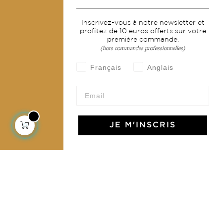
Services
Inscrivez-vous à notre newsletter et
profitez de 10 euros offerts sur votre
Livraison & retour
première commande.
CGV
(hors commandes professionnelles)
Devenir revendeur
Français
Anglais
Notre communauté
JE M'INSCRIS
L'Art de Vivre Jamini
L'art de vivre JAMINI raconté avec poésie et élégance
dans votre boîte mail. Inscrivez vous à notre newsletter
et rentrez dans l'univers Jamini.