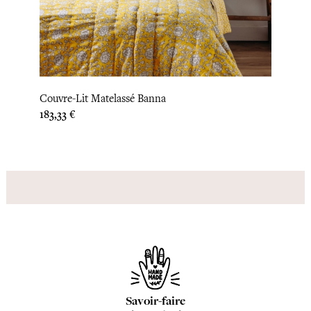
‹
›
Couvr
Couvre-Lit Matelassé Banna
Prix
308,3
Prix
183,33 €
Savoir-faire