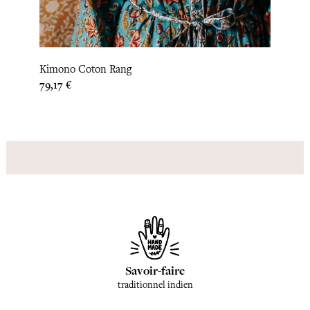
Kimon
Kimono Coton Rang
Prix
141,67
Prix
79,17 €
Savoir-faire
traditionnel indien