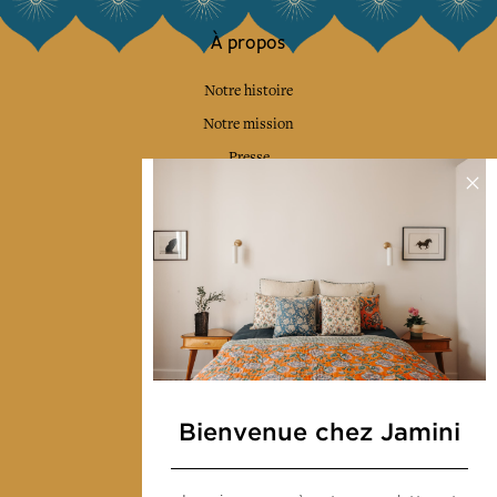
À propos
Notre histoire
Notre mission
Presse
Contactez-nous
Collections
Déco & Linge de maison
Linge de table
Sacs & pochettes
Mode
Bienvenue chez Jamini
Services