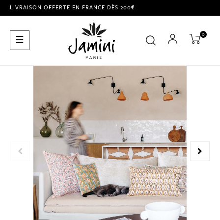
LIVRAISON OFFERTE EN FRANCE DÈS 200€
0
Basculer
☰
la
navigation