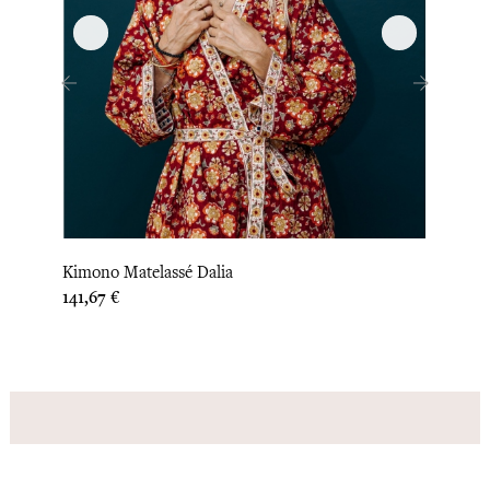
‹
›
Kimono Matelassé Dalia
Kimon
Prix
141,67 €
Prix
141,67