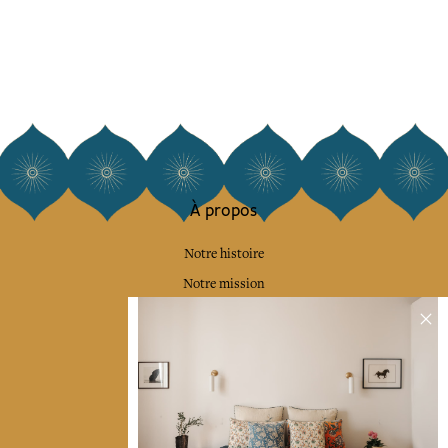
À propos
Notre histoire
Notre mission
Presse
Contactez-nous
Collections
Déco & Linge de maison