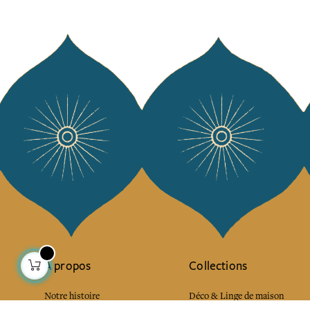
À propos
Collections
Notre histoire
Déco & Linge de maison