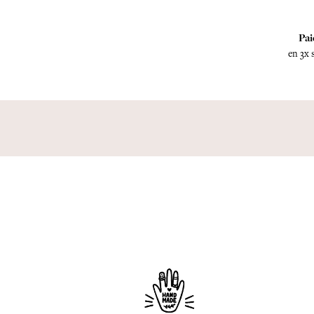
Pai
en 3x 