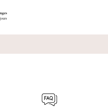
nges
 jours