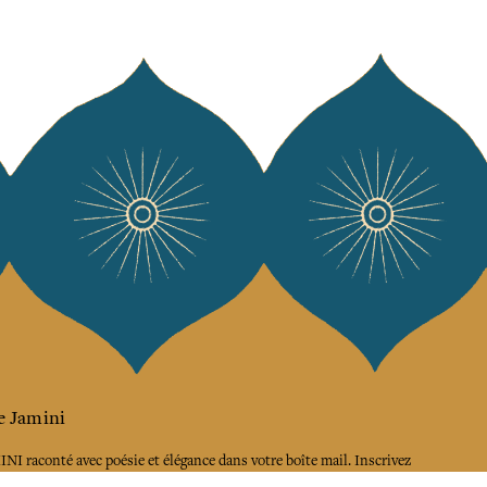
e Jamini
MINI raconté avec poésie et élégance dans votre boîte mail. Inscrivez
letter et rentrez dans l'univers Jamini.