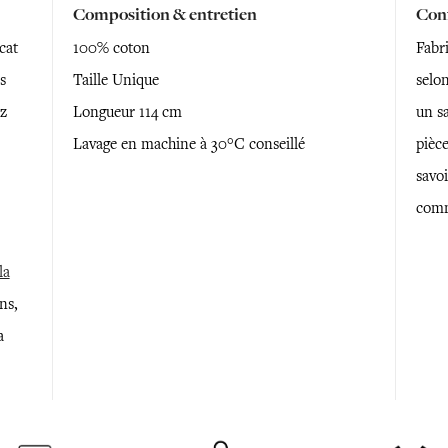
Composition & entretien
Conf
cat
100% coton
Fabr
s
Taille Unique
selon
ez
Longueur 114 cm
un sa
Lavage en machine à 30°C conseillé
pièce
savoi
comm
la
ns,
a