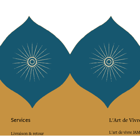
Services
L'Art de Vivr
L'art de vivre JA
Livraison & retour
vous à notre news