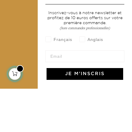
Services
Inscrivez-vous à notre newsletter et
profitez de 10 euros offerts sur votre
Livraison & retour
première commande.
CGV
(hors commandes professionnelles)
Devenir revendeur
Français
Anglais
Notre communauté
JE M'INSCRIS
L'Art de Vivre Jamini
L'art de vivre JAMINI raconté avec poésie et élégance
dans votre boîte mail. Inscrivez vous à notre newsletter
et rentrez dans l'univers Jamini.