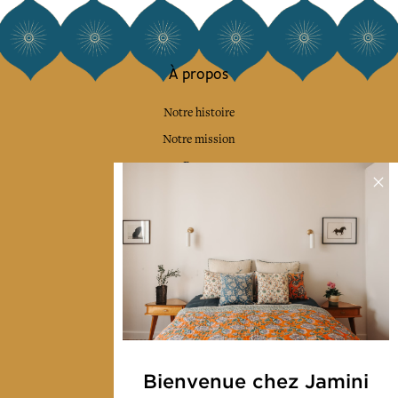
À propos
Notre histoire
Notre mission
Presse
Contactez-nous
Collections
Déco & Linge de maison
Linge de table
Sacs & pochettes
Mode
Bienvenue chez Jamini