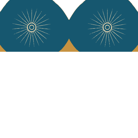
Services
L'Art de Vivr
L'art de vivre JA
Livraison & retour
vous à notre news
CGV
Devenir revendeur
Notre communauté