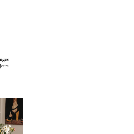
nges
 jours