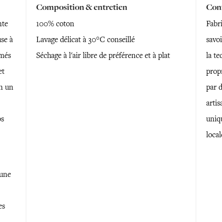
Composition & entretien
Conf
nte
100% coton
Fabri
se à
Lavage délicat à 30°C conseillé
savoi
imés
Séchage à l'air libre de préférence et à plat
la te
et
prop
n un
par 
artis
os
uniq
local
 une
es