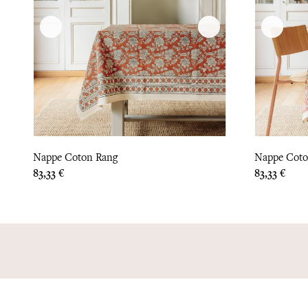
Nappe Coton Rang
Nappe Coto
Prix
Prix
83,33 €
83,33 €