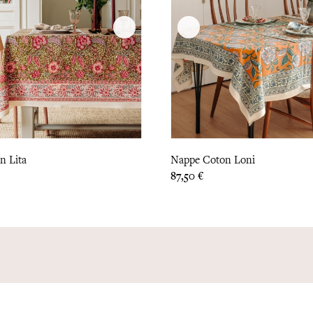
n Lita
Nappe Coton Loni
Prix
87,50 €