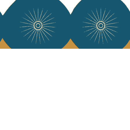
e Jamini
MINI raconté avec poésie et élégance dans votre boîte mail. Inscrivez
letter et rentrez dans l'univers Jamini.