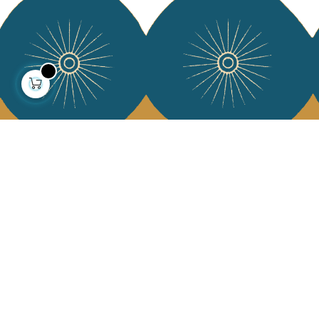
À propos
Collections
Notre histoire
Déco & Linge de maison
Notre mission
Linge de table
Presse
Sacs & pochettes
Contactez-nous
Mode