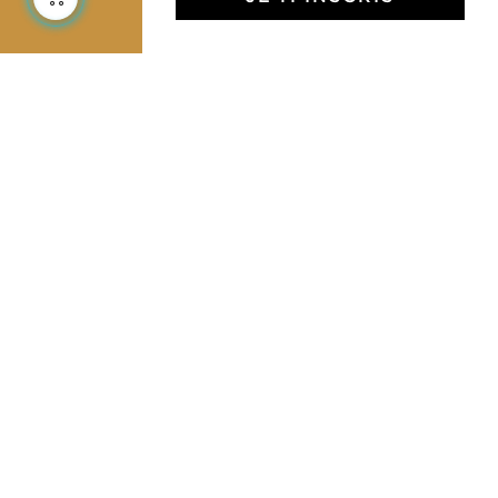
L'Art de Vivre Jamini
L'art de vivre JAMINI raconté avec poésie et élégance
dans votre boîte mail. Inscrivez vous à notre newsletter
et rentrez dans l'univers Jamini.
S'INSCRIRE
J'accepte les termes et conditions et la
politique de confidentialité
Facebook
Pinterest
Instagram