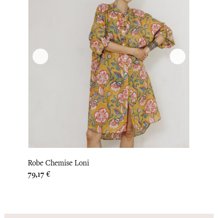
Robe Chemise Loni
Prix
79,17 €